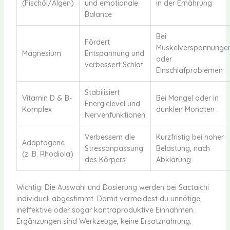
(Fischöl/Algen)
und emotionale
in der Ernährung
Balance
Bei
Fördert
Muskelverspannunge
Magnesium
Entspannung und
oder
verbessert Schlaf
Einschlafproblemen
Stabilisiert
Vitamin D & B-
Bei Mangel oder in
Energielevel und
Komplex
dunklen Monaten
Nervenfunktionen
Verbessern die
Kurzfristig bei hoher
Adaptogene
Stressanpassung
Belastung, nach
(z. B. Rhodiola)
des Körpers
Abklärung
Wichtig: Die Auswahl und Dosierung werden bei Sactaichi
individuell abgestimmt. Damit vermeidest du unnötige,
ineffektive oder sogar kontraproduktive Einnahmen.
Ergänzungen sind Werkzeuge, keine Ersatznahrung.